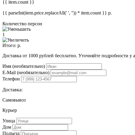
{{ item.count }}
{{ parseInt(item.price.replaceAll(' ', '')) * item.count }}
р.
Количество персон
1
Итого:
р.
Доставка от 1000 рублей бесплатно. Уточняйте подробности у 
Имя (необязательно)
E-Mail (необязательно)
Телефон
Доставка:
Самовывоз
Курьер
Улица
Дом
Подъезд