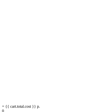
= {{ cart.total.cost }} р.
0