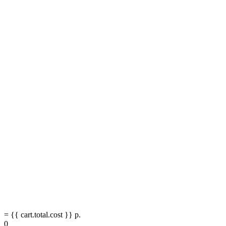
= {{ cart.total.cost }} р.
0