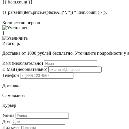
{{ item.count }}
{{ parseInt(item.price.replaceAll(' ', '')) * item.count }}
р.
Количество персон
1
Итого:
р.
Доставка от 1000 рублей бесплатно. Уточняйте подробности у 
Имя (необязательно)
E-Mail (необязательно)
Телефон
Доставка:
Самовывоз
Курьер
Улица
Дом
Подъезд