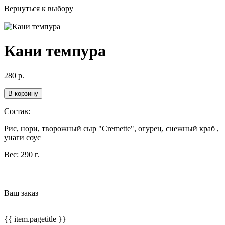
Вернуться к выбору
Кани темпура
280
р.
В корзину
Состав:
Рис, нори, творожный сыр "Cremette", огурец, снежный краб ,
унаги соус
Вес:
290 г.
Ваш заказ
{{ item.pagetitle }}